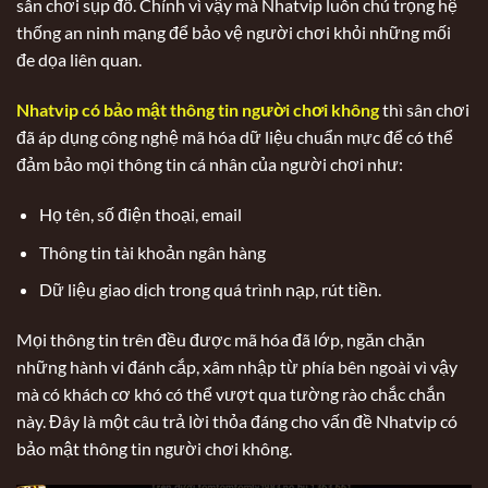
sân chơi sụp đổ. Chính vì vậy mà Nhatvip luôn chú trọng hệ
thống an ninh mạng để bảo vệ người chơi khỏi những mối
đe dọa liên quan.
Nhatvip có bảo mật thông tin người chơi không
thì sân chơi
đã áp dụng công nghệ mã hóa dữ liệu chuẩn mực để có thể
đảm bảo mọi thông tin cá nhân của người chơi như:
Họ tên, số điện thoại, email
Thông tin tài khoản ngân hàng
Dữ liệu giao dịch trong quá trình nạp, rút tiền.
Mọi thông tin trên đều được mã hóa đã lớp, ngăn chặn
những hành vi đánh cắp, xâm nhập từ phía bên ngoài vì vậy
mà có khách cơ khó có thể vượt qua tường rào chắc chắn
này. Đây là một câu trả lời thỏa đáng cho vấn đề Nhatvip có
bảo mật thông tin người chơi không.