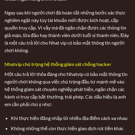
Ngay sau khi người chơi đã hoàn tất những bước xác thực
nghiêm ngặt này tùy tài khoản mới được kích hoạt, cấp
quyền truy cập. Vì vậy mà đã ngăn chặn được các thông tin
giả mạo, lừa đảo hay thành viên dưới tuổi vị thành niên. Đây
là một câu trả lời cho Nhat vip có bảo mật thông tin người
chơi không.
Nhatvip chú trọng hệ thống giám sát chống hacker
Một câu trả lời thỏa đáng cho Nhatvip có bảo mật thông tin
người chơi không qua việc chú trọng đầu tư mạnh mẽ vào
hệ thống giám sát chuyên nghiệp phát hiện, ngăn chặn các
hành vi truy cập bất thường, trái phép. Các dấu hiệu lạ anh
em cần phải chú ý như:
Khi thực hiện đăng nhập từ nhiều địa điểm cách xa nhau
Không những thế còn thực hiện giao dịch rút tiền khác