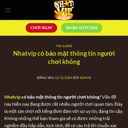
Bỏ
qua
nội
dung
CHƠI NGAY
NHẬN GIFTCODE
TIN GAME
Nhatvip có bảo mật thông tin người
chơi không
ĐĂNG VÀO
12/11/2024
BỞI
ADMIN
Nhatvip
có bảo mật thông tin người chơi không
? Vấn đề
này hiện nay đang được rất nhiều người chơi quan tâm. Đây
là một sân chơi nổi tiếng đình đám với sự uy tín, đáng tin cậy.
Không những thế bạn tham gia sẽ có được những trải
nghiệm đầy hấp dẫn, kịch tính, để có câu trả lời chuẩn xác