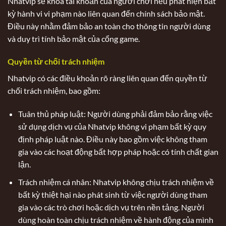
Nhatvip sẽ khóa tài khoản của người chơi nếu phát hiện bất
kỳ hành vi vi phạm nào liên quan đến chính sách bảo mật.
Điều này nhằm đảm bảo an toàn cho thông tin người dùng
và duy trì tính bảo mật của cổng game.
Quyền từ chối trách nhiệm
Nhatvip có các điều khoản rõ ràng liên quan đến quyền từ
chối trách nhiệm, bao gồm:
Tuân thủ pháp luật: Người dùng phải đảm bảo rằng việc
sử dụng dịch vụ của Nhatvip không vi phạm bất kỳ quy
định pháp luật nào. Điều này bao gồm việc không tham
gia vào các hoạt động bất hợp pháp hoặc có tính chất gian
lận.
Trách nhiệm cá nhân: Nhatvip không chịu trách nhiệm về
bất kỳ thiệt hại nào phát sinh từ việc người dùng tham
gia vào các trò chơi hoặc dịch vụ trên nền tảng. Người
dùng hoàn toàn chịu trách nhiệm về hành động của mình