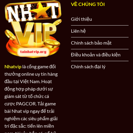
VỀ CHÚNG TÔI
Giới thiệu
Liên hệ
Chính sách bảo mật
Điều khoản và điều kiện
Nhatvip
là cổng game đổi
Chính sách đại lý
thưởng online uy tín hàng
đầu tại Việt Nam. Hoạt
động hợp pháp dưới sự
giám sát từ tổ chức cá
cược
PAGCOR
. Tải game
bài Nhat vip ngay để trải
nghiệm các siêu phẩm giải
trí đặc sắc: tiến lên miền