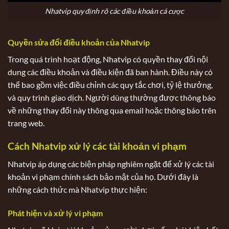
Nhatvip quy định rõ các điều khoản cá cược
Quyền sửa đổi điều khoản của Nhatvip
Trong quá trình hoạt động, Nhatvip có quyền thay đổi nội
dung các điều khoản và điều kiện đã ban hành. Điều này có
thể bao gồm việc điều chỉnh các quy tắc chơi, tỷ lệ thưởng,
và quy trình giao dịch. Người dùng thường được thông báo
về những thay đổi này thông qua email hoặc thông báo trên
trang web.
Cách Nhatvip xử lý các tài khoản vi phạm
Nhatvip áp dụng các biện pháp nghiêm ngặt để xử lý các tài
khoản vi phạm chính sách bảo mật của họ. Dưới đây là
những cách thức mà Nhatvip thực hiện:
Phát hiện và xử lý vi phạm