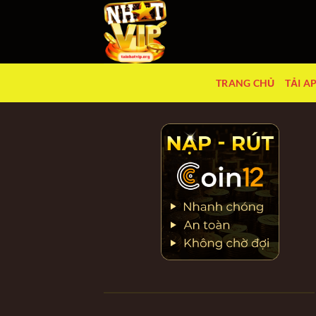
Bỏ
qua
nội
dung
TRANG CHỦ
TẢI A