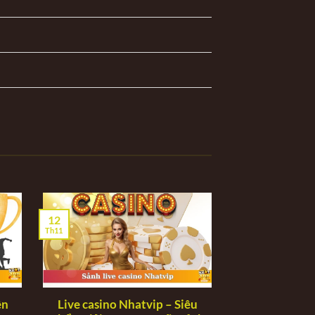
.
12
Th11
ên
Live casino Nhatvip – Siêu