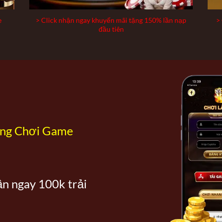
e
> Click nhận ngay khuyến mãi tặng 150% lần nạp
>
đầu tiên
ụng Chơi Game
ận ngay 100k trải