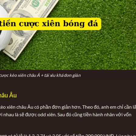
cược kèo xiên châu Á + tài xỉu khá đơn giản
châu Âu
kèo xiên châu Âu có phần đơn giản hơn. Theo đó, anh em chỉ cần l
i nhau là sẽ được odd xiên. Sau đó cũng tiền hành nhân với vốn
ợt có tỷ lệ là 1.2, 2.71 và 2.05 với số tiền 200.000 VNĐ. Lúc này, 