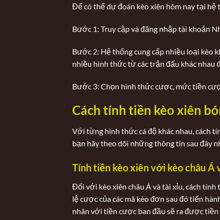
Để có thể dự đoán kèo xiên hôm nay tại hệ
Bước 1: Truy cập và đăng nhập tài khoản N
Bước 2: Hệ thống cung cấp nhiều loại kèo k
nhiều hình thức từ các trận đấu khác nhau 
Bước 3: Chọn hình thức cược, mức tiền cượ
Cách tính tiền kèo xiên bó
Với từng hình thức cá độ khác nhau, cách t
bạn hãy theo dõi những thông tin sau đây n
Tính tiền kèo xiên với kèo châu Á v
Đối với kèo xiên châu Á và tài xỉu, cách tín
lệ cược của các mã kèo đơn sau đó tiến hành
nhân với tiền cược ban đầu sẽ ra được ti