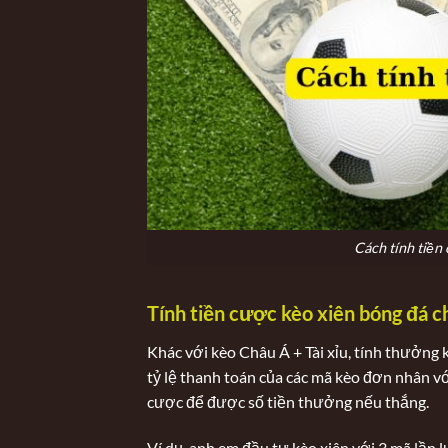
Cách tính tiền 
Tính tiền cược kèo xiên bóng đá 
Khác với kèo Châu Á + Tài xỉu, tính thưởng 
tỷ lệ thanh toán của các mã kèo đơn nhân vớ
cược để được số tiền thưởng nếu thắng.
Ví dụ, anh em đầu tư kèo xiên với 3 mã lần lư