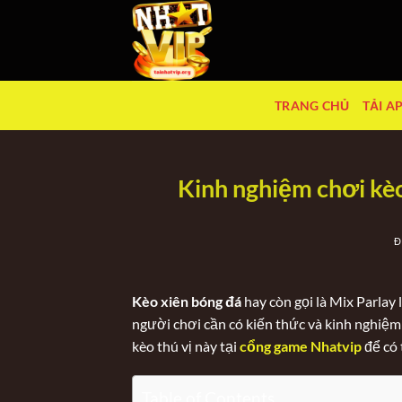
Bỏ
qua
nội
dung
TRANG CHỦ
TẢI A
Kinh nghiệm chơi kèo
Đ
Kèo xiên bóng đá
hay còn gọi là Mix Parlay
người chơi cần có kiến thức và kinh nghiệm 
kèo thú vị này tại
cổng game Nhatvip
để có 
Table of Contents