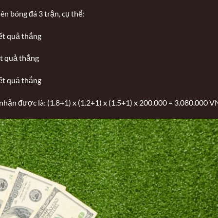
n bóng đá 3 trận, cụ thể:
kết quả thắng
ết quả thắng
kết quả thắng
hận được là: (1.8+1) x (1.2+1) x (1.5+1) x 200.000 = 3.080.000 V