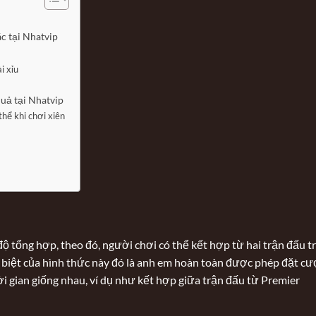
c tại Nhatvip
i xỉu
quả tại Nhatvip
thể khi chơi xiên
độ tổng hợp, theo đó, người chơi có thể kết hợp từ hai trận đấu t
c biệt của hình thức này đó là anh em hoàn toàn được phép đặt cư
i gian giống nhau, ví dụ như kết hợp giữa trận đấu từ Premier