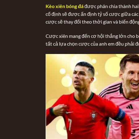
Kèo xiên bóng đá
được phân chia thành hai d
cố định sẽ được ấn định tỷ số cược giữa các v
cược sẽ thay đổi theo thời gian và biến động
Cược xiên mang đến cơ hội thắng lớn cho bet 
tất cả lựa chọn cược của anh em đều phải đú