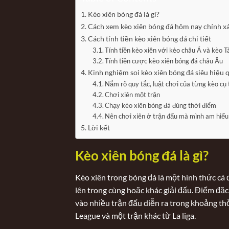
Kèo xiên bóng đá là gì?
Cách xem kèo xiên bóng đá hôm nay chính xá
Cách tính tiền kèo xiên bóng đá chi tiết
Tính tiền kèo xiên với kèo châu Á và kèo Tà
Tính tiền cược kèo xiên bóng đá châu Âu
Kinh nghiệm soi kèo xiên bóng đá siêu hiệu 
Nắm rõ quy tắc, luật chơi của từng kèo cụ 
Chơi xiên một trận
Chạy kèo xiên bóng đá đúng thời điểm
Nên chơi xiên ở trận đấu mà mình am hiểu
Lời kết
Kèo xiên bóng đá là gì?
Kèo xiên trong bóng đá là một hình thức cá 
lên trong cùng hoặc khác giải đấu. Điểm đặ
vào nhiều trận đấu diễn ra trong khoảng thờ
League và một trận khác từ La liga.