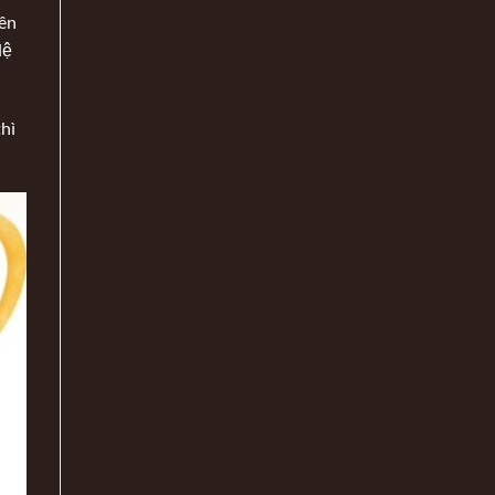
iên
lệ
thì